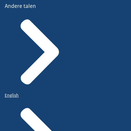
Andere talen
English