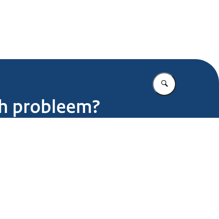
.nl
Vul in wat u z
sch probleem?