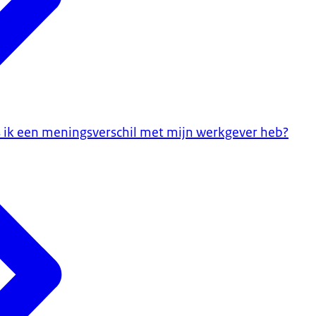
R
n advies biedt bij het vinden van een oplossing bij de meest voorko
le problemen;
s ik een meningsverschil met mijn werkgever heb?
0800
kbaar van maandag tot en met vrijdag van 09.00-17.00 uur. Of ga naa
088 
ale belkosten. ConsuWijzer is bereikbaar van maandag tot en met v
ij bedrijf in het buitenland
s Consumenten Centrum (ECC) krijgt u gratis juridisch advies bij pr