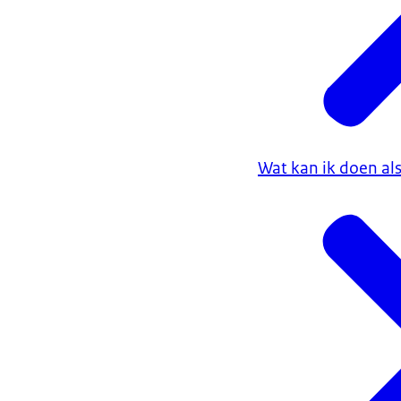
de website
informatie e
psychosocia
Wat kan ik doen al
Loket is berei
gelden de norm
uur.
Aankoop b
Bij het Europee