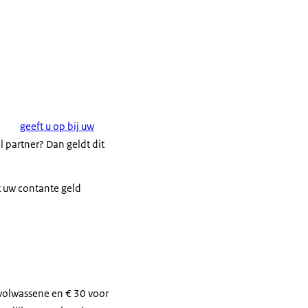
geeft u op bij uw
l partner? Dan geldt dit
t uw contante geld
 volwassene en € 30 voor