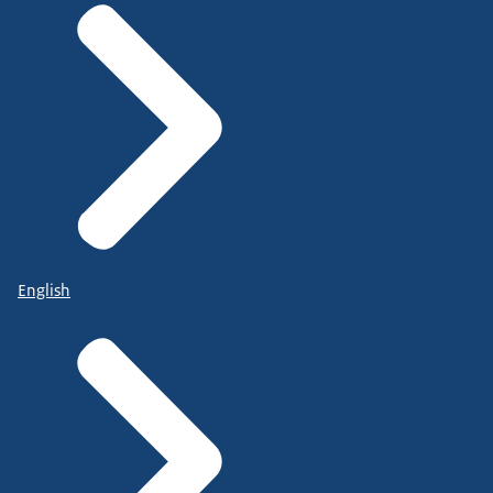
English