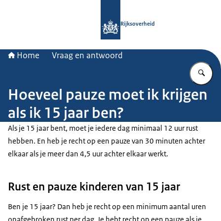
Naar de homepage van Rijksoverheid
Rijksoverheid
Home
Vraag en antwoord
Vu
Hoeveel pauze moet ik krijgen
als ik 15 jaar ben?
Als je 15 jaar bent, moet je iedere dag minimaal 12 uur rust
hebben. En heb je recht op een pauze van 30 minuten achter
elkaar als je meer dan 4,5 uur achter elkaar werkt.
Rust en pauze kinderen van 15 jaar
Ben je 15 jaar? Dan heb je recht op een minimum aantal uren
onafgebroken rust per dag. Je hebt recht op een pauze als je