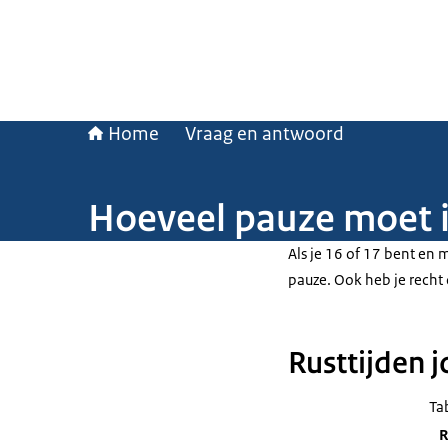
Home
Vraag en antwoord
Hoeveel pauze moet ik
Als je 16 of 17 bent en 
pauze. Ook heb je recht 
Rusttijden j
Ta
R