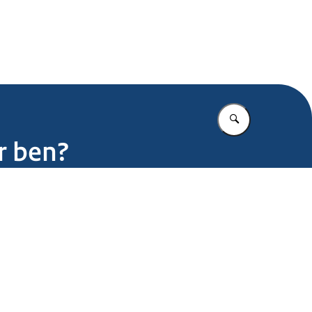
.nl
Vul in wat u z
ar ben?