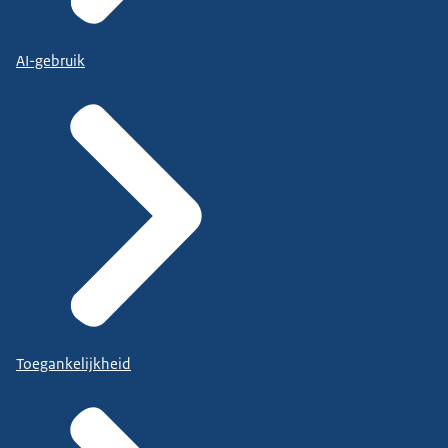
AI-gebruik
Toegankelijkheid