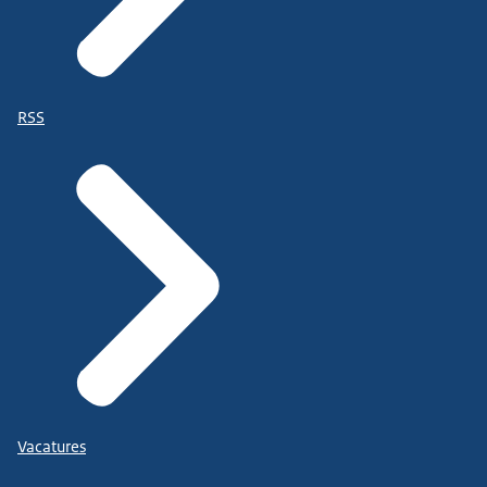
RSS
Vacatures