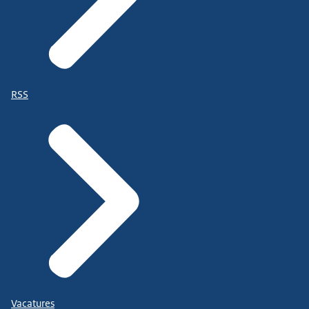
RSS
Vacatures