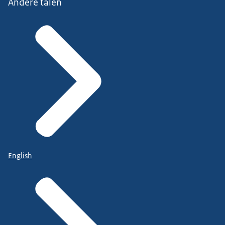
Andere talen
English