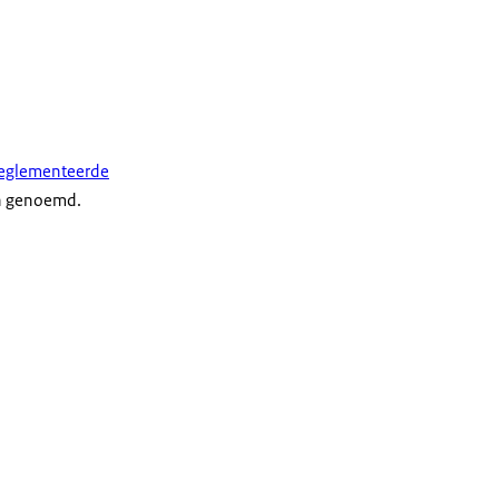
reglementeerde
en genoemd.