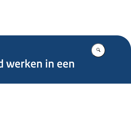
.nl
Vul in wat u z
d werken in een