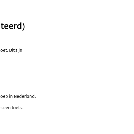
teerd)
et. Dit zijn
roep in Nederland.
s een toets.