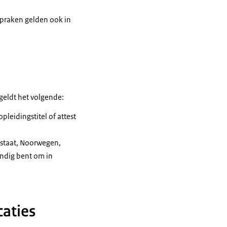
spraken gelden ook in
geldt het volgende:
leidingstitel of attest
idstaat, Noorwegen,
undig bent om in
aties