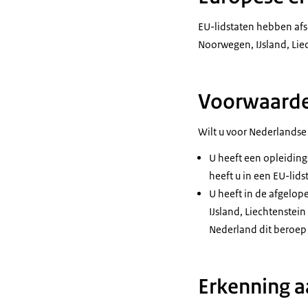
EU-lidstaten hebben af
Noorwegen, IJsland, Lie
Voorwaarde
Wilt u voor Nederlandse
U heeft een opleiding
heeft u in een EU-lids
U heeft in de afgelope
IJsland, Liechtenstei
Nederland dit beroep 
Erkenning a