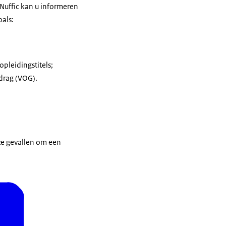
 Nuffic kan u informeren
oals:
pleidingstitels;
drag (VOG).
eze gevallen om een