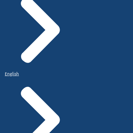
English