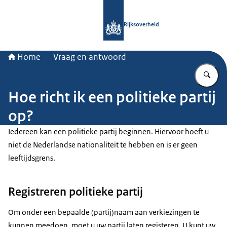
Naar de homepage van Rijksoverheid
Rijksoverheid
Home
Vraag en antwoord
Vu
Hoe richt ik een politieke partij
op?
Iedereen kan een politieke partij beginnen. Hiervoor hoeft u
niet de Nederlandse nationaliteit te hebben en is er geen
leeftijdsgrens.
Registreren politieke partij
Om onder een bepaalde (partij)naam aan verkiezingen te
kunnen meedoen, moet u uw partij laten registeren. U kunt uw