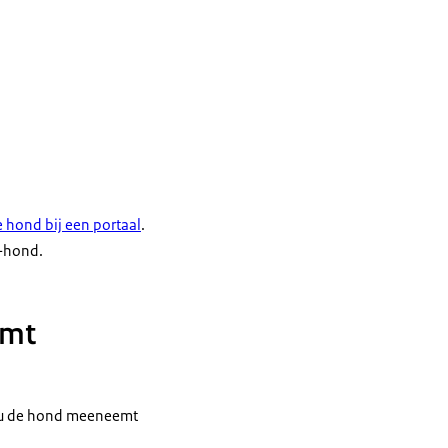
 hond bij een portaal
.
R-hond.
emt
s u de hond meeneemt