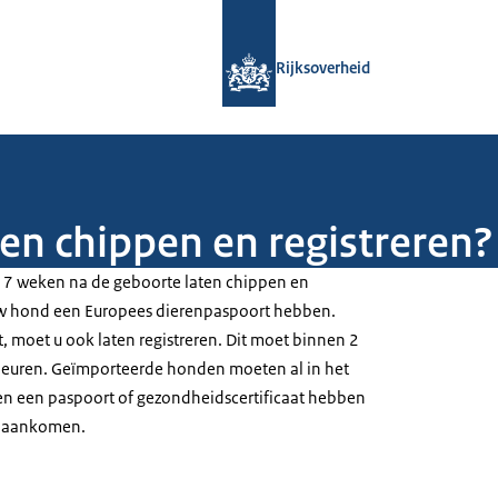
Naar de homepage van Rijksoverheid
Rijksoverheid
en chippen en registreren?
7 weken na de geboorte laten chippen en
uw hond een Europees dierenpaspoort hebben.
, moet u ook laten registreren. Dit moet binnen 2
euren. Geïmporteerde honden moeten al in het
 en een paspoort of gezondheidscertificaat hebben
d aankomen.