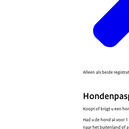
Alleen als beide registr
Hondenpaspo
Koopt of krijgt u een h
Had u de hond al voor 
naar het buitenland of a