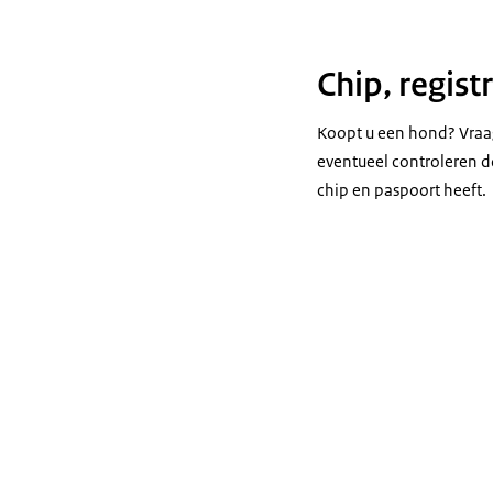
Chip, regis
Koopt u een hond? Vraag
eventueel controleren do
chip en paspoort heeft.