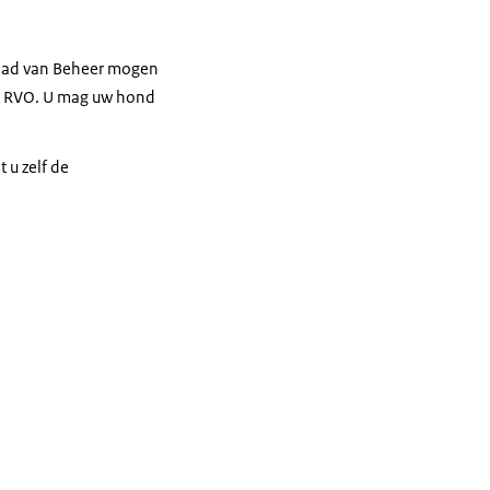
Raad van Beheer mogen
van RVO. U mag uw hond
 u zelf de