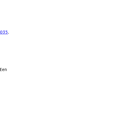
2035
.
 Een