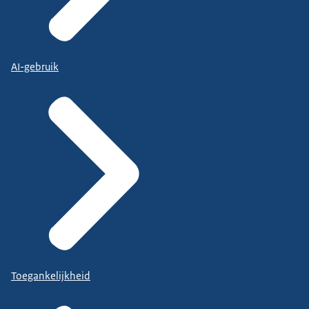
AI-gebruik
Toegankelijkheid