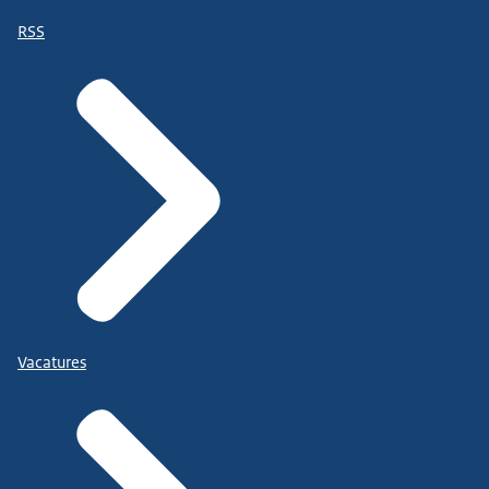
RSS
Vacatures