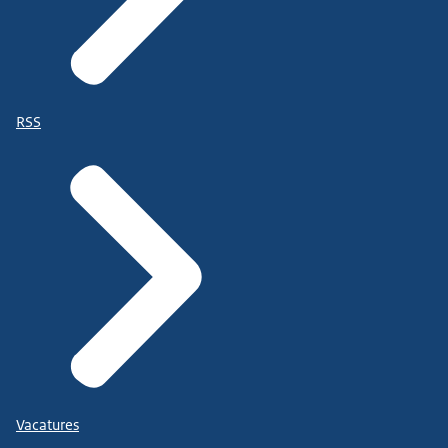
RSS
Vacatures