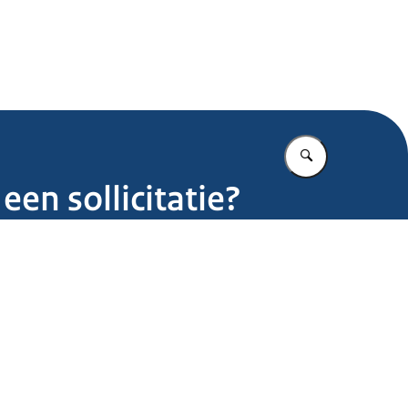
.nl
Vul in wat u z
een sollicitatie?