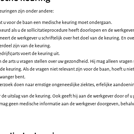
euringen zijn onder andere:
dat u voor de baan een medische keuring moet ondergaan.
urd als u de sollicitatieprocedure heeft doorlopen en de werkgeve
eert de werkgever u schriftelijk over het doel van de keuring. En ov
deel zijn van de keuring.
rijfs)arts voert de keuring uit.
n de arts u vragen stellen over uw gezondheid. Hij mag alleen vragen 
 de keuring. Als de vragen niet relevant zijn voor de baan, hoeft u n
 zwanger bent.
rzoek doen naar ernstige ongeneeslijke ziektes, erfelijke aandoenin
r de uitslag van de keuring. Ook geeft hij aan de werkgever door of u
mag geen medische informatie aan de werkgever doorgeven, behalve