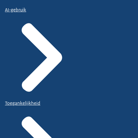
AI-gebruik
Toegankelijkheid