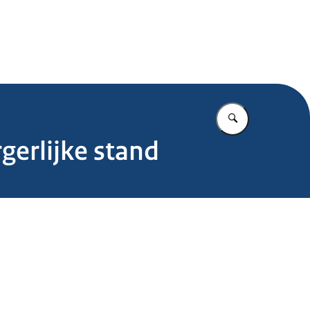
.nl
Vul in wat u z
rgerlijke stand