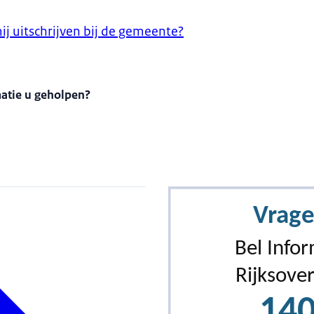
j uitschrijven bij de gemeente?
matie u geholpen?