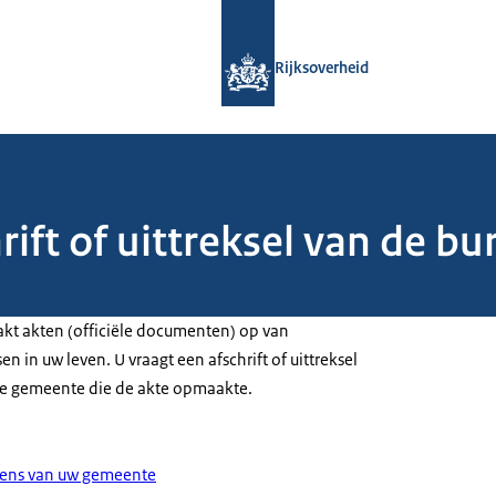
Naar de homepage van Rijksoverheid
Rijksoverheid
ift of uittreksel van de bu
akt akten (officiële documenten) op van
n in uw leven. U vraagt een afschrift of uittreksel
de gemeente die de akte opmaakte.
vens van uw gemeente