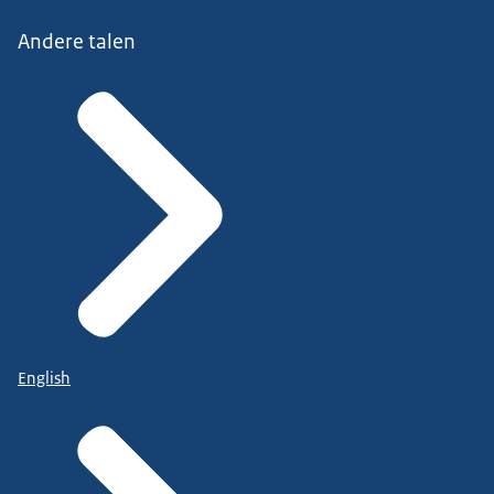
Andere talen
English