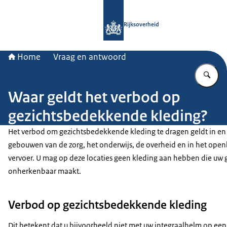
Naar de homepage van Rijksoverheid
Rijksoverheid
Home
Vraag en antwoord
Vu
Waar geldt het verbod op
gezichtsbedekkende kleding?
Het verbod om gezichtsbedekkende kleding te dragen geldt in en
gebouwen van de zorg, het onderwijs, de overheid en in het ope
vervoer. U mag op deze locaties geen kleding aan hebben die uw 
onherkenbaar maakt.
Verbod op gezichtsbedekkende kleding
Dit betekent dat u bijvoorbeeld niet met uw integraalhelm op ee