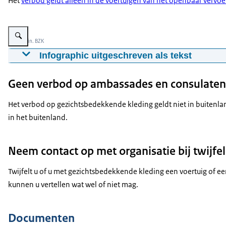
Het
verbod geldt alleen in de voertuigen van het openbaar vervoe
Vergroot afbeelding Verbod op gezichtsbedekkende kleding in gebouwen va
Beeld: Min. BZK
Infographic uitgeschreven als tekst
Verbod op gezichtsbedekkende kleding
Geen verbod op ambassades en consulaten
U bevindt zich in een gebouw van de overheid, de zorg
Gezichtsbedekkende kleding is kleding die het gezicht g
Het verbod op gezichtsbedekkende kleding geldt niet in buitenl
Dit verbod geldt in dit gebouw omdat hier publieke dien
in het buitenland.
kunnen aankijken en herkennen.
Als u in dit gebouw toch gezichtsbedekkende kleding dr
Neem contact op met organisatie bij twijfel
kunt uw gezichtsbedekking af doen of het gebouw verlate
Twijfelt u of u met gezichtsbedekkende kleding een voertuig of e
kunnen u vertellen wat wel of niet mag.
Documenten