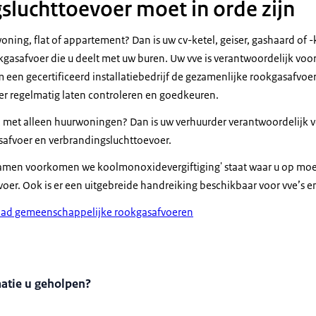
sluchttoevoer moet in orde zijn
ning, flat of appartement? Dan is uw cv-ketel, geiser, gashaard of -
gasafvoer die u deelt met uw buren. Uw vve is verantwoordelijk vo
 een gecertificeerd installatiebedrijf de gezamenlijke rookgasafvoe
r regelmatig laten controleren en goedkeuren.
 met alleen huurwoningen? Dan is uw verhuurder verantwoordelijk 
afvoer en verbrandingsluchttoevoer.
Samen voorkomen we koolmonoxidevergiftiging' staat waar u op moet
oer. Ook is er een uitgebreide handreiking beschikbaar voor vve’s 
blad gemeenschappelijke rookgasafvoeren
matie u geholpen?