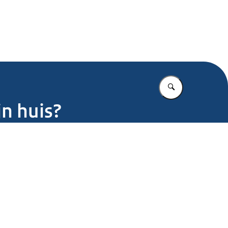
.nl
Vul in wat u z
n huis?