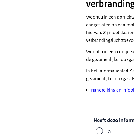
verbranding
Woont u in een portiekwo
aangesloten op een rook
hiervan. Zij moet daarom
verbrandingsluchttoevoe
Woont u in een complex
de gezamenlijke rookgas
In het informatieblad '
gezamenlijke rookgasafv
Handreiking en info
Heeft deze infor
Ja