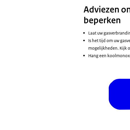
Adviezen om
beperken
Laat uw gasverbranding
Is het tijd om uw gas
mogelijkheden. Kijk 
Hang een koolmonoxid