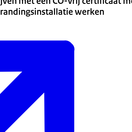
ijven met een CO-vrij certificaat 
randingsinstallatie werken