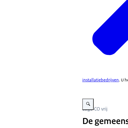
installatiebedrijven
. U h
Vergroot afbeelding CO vrij 
Logo CO vrij
De gemeens