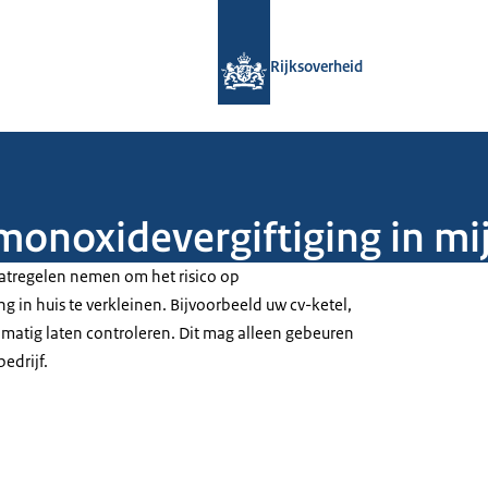
Naar de homepage van Rijksoverheid
Rijksoverheid
onoxidevergiftiging in mij
atregelen nemen om het risico op
 in huis te verkleinen. Bijvoorbeeld uw cv-ketel,
lmatig laten controleren. Dit mag alleen gebeuren
edrijf.