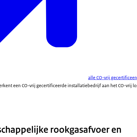
alle CO-vrij gecertificee
erkent een CO-vrij gecertificeerde installatiebedrijf aan het CO-vrij l
met daarbij de tekst: koolmonoxide vrij; veilige installatie
chappelijke rookgasafvoer en