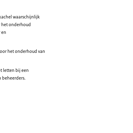
kachel waarschijnlijk
or het onderhoud
r en
voor het onderhoud van
 letten bij een
en beheerders.