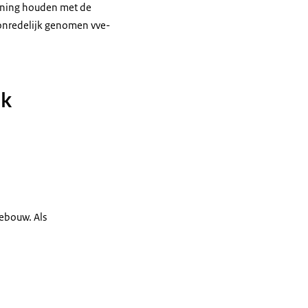
ekening houden met de
onredelijk genomen vve-
jk
ebouw. Als