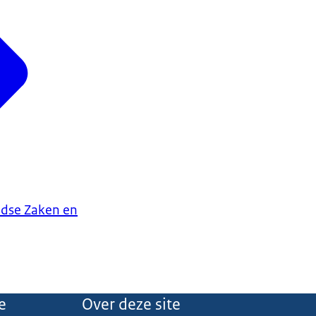
ndse Zaken en
e
Over deze site