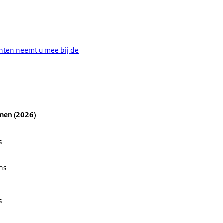
ten neemt u mee bij de
men (2026)
s
ns
s