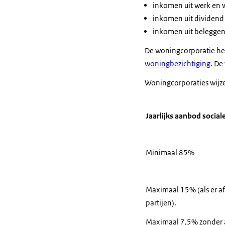
inkomen uit werk en 
Zoek dan op hu
inkomen uit dividend
(Een telefonis
inkomen uit beleggen
Ziet u een ges
De woningcorporatie he
Dan kunt u rea
woningbezichtiging
. De
Als u aan de be
Woningcorporaties wijz
De wachttijd v
Er zijn gemeen
Dan kan het la
Jaarlijks aanbod soci
In noodgevalle
Hier heeft u ee
Deze krijgt u 
Minimaal 85%
(Een man in een
Maximaal 15% (als er afs
Lukt het niet 
partijen).
Probeer het da
Maximaal 7,5% zonder 
(Een stel kijkt