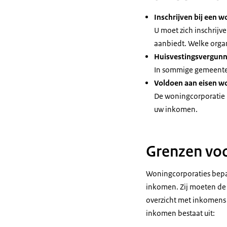
srt
(Beeldtekst: M
Inschrijven bij een 
Download
Dan gaat u naa
U moet zich inschrijv
Zij zorgen voo
aanbiedt. Welke organ
Huisvestingsvergunn
Audiobeschri
(Beeldtekst: S
In sommige gemeente
mp3
Dit zijn wonin
Voldoen aan eisen w
Download
De woningcorporatie m
(Beeldtekst: In
uw inkomen.
Informeer bij 
(Een website m
Grenzen voo
Hoe kom ik aan
Schrijf u in bi
Woningcorporaties bepal
inkomen. Zij moeten de
(Een gezin met
overzicht met inkomens 
De grootte van
inkomen bestaat uit:
Bent u ingesch