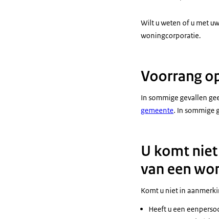
Meer weten?
Wilt u weten of u met 
Ga naar www.ri
woningcorporatie.
Of bel naar 14
(Het Nederland
Voorrang op
Naast een pict
In sommige gevallen gee
gemeente
. In sommige 
U komt niet
van een won
Komt u niet in aanmerki
Heeft u een eenperso