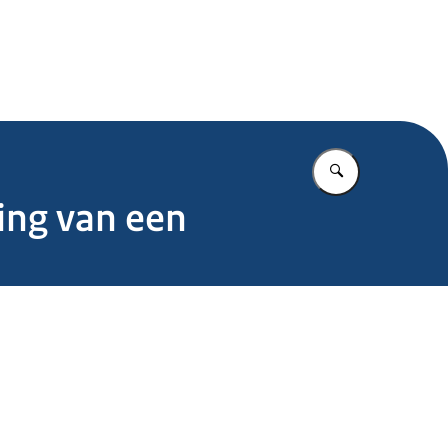
.nl
Vul in wat u z
ing van een