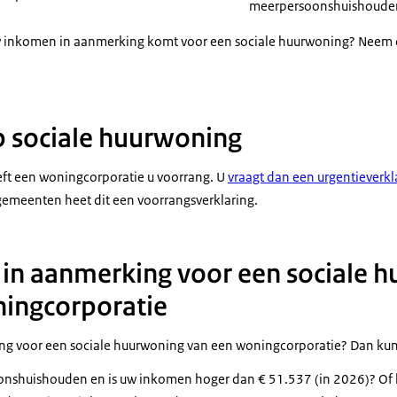
meerpersoonshuishoude
uw inkomen in aanmerking komt voor een sociale huurwoning? Neem 
jksoverheid.nl/socialehuurwoning.
00.
se wapenschild met daarnaast: Rijksoverheid. Het beeld wordt robij
 sociale huurwoning
ogram van een smartphone staat: of bel naar 1400.)
ft een woningcorporatie u voorrang. U
vraagt dan een urgentieverkl
gemeenten heet dit een voorrangsverklaring.
 in aanmerking voor een sociale 
ingcorporatie
ng voor een sociale huurwoning van een woningcorporatie? Dan kun
onshuishouden en is uw inkomen hoger dan € 51.537 (in 2026)? Of 