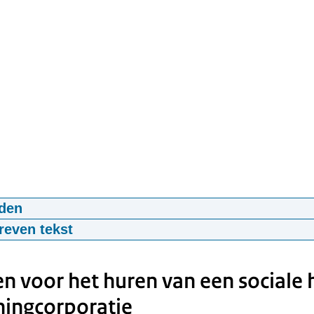
den
betaalbare huurwoning?
reven tekst
3
mp4
Voice-over:)
 voor het huren van een sociale
EK
ingcorporatie
oekt u een betaalbare huurwoning met een maximumhuur?