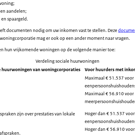
woning;
n website naar een woning, of maak een afspraak.
 en aandelen;
te met een headset op.)
 en spaargeld.
chikte woning?
eft documenten nodig om uw inkomen vast te stellen. Deze
documen
geren.
 woningcorporatie mag er ook op een ander moment naar vragen.
urt bent, krijgt u bericht om de woning te bekijken.
en hun vrijkomende woningen op de volgende manier toe:
oor een huurwoning is in elke gemeente anders.
ten waar veel mensen op zoek zijn naar een woning.
Verdeling sociale huurwoningen
ng duren voordat u een woning heeft.
ale huurwoningen van woningcorporaties
Voor huurders met inko
n kunt u voorrang krijgen op een huurwoning.
Maximaal € 51.537 voor
n urgentieverklaring voor nodig.
eenpersoonshuishouden
van de gemeente.
Maximaal € 56.910 voor
meerpersoonshuishoude
 rolstoel.)
Hoger dan € 51.537 voor
praken zijn over prestaties van lokale
om een woning te vinden bij uw woningcorporatie?
eenpersoonshuishouden
n bij een andere woningcorporatie of verhuurder.
Hoger dan € 56.910 voor
afspraken.
 naar een huis wat verderop.)