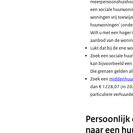
meerpersoonshuishou
een sociale huurwoni
woningen vrij toewijz
huurwoningen' (onder 
Wilt u met een hoger
aanbod van de wonin
Lukt dat bij de ene 
Zoek een sociale huur
kan bijvoorbeeld een 
Die grenzen gelden al
Zoek een
middenhuu
dan € 1228,07 (in 20
particuliere verhuurd
Persoonlijk
naar een h