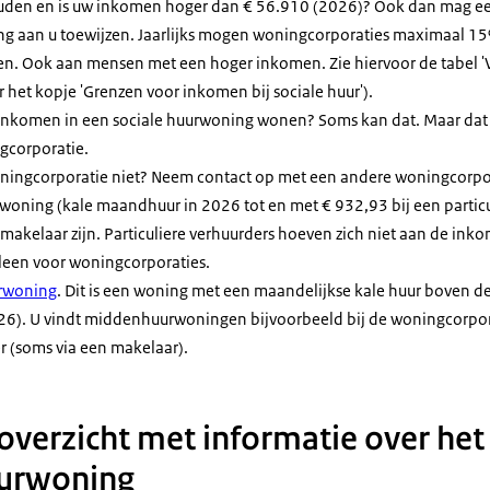
den en is uw inkomen hoger dan € 56.910 (2026)? Ook dan mag e
ng aan u toewijzen. Jaarlijks mogen woningcorporaties maximaal 1
en. Ook aan mensen met een hoger inkomen. Zie hiervoor de tabel 'V
het kopje 'Grenzen voor inkomen bij sociale huur').
 inkomen in een sociale huurwoning wonen? Soms kan dat. Maar dat 
gcorporatie.
woningcorporatie niet? Neem contact op met een andere woningcorpo
woning (kale maandhuur in 2026 tot en met € 932,93 bij een particu
makelaar zijn. Particuliere verhuurders hoeven zich niet aan de in
leen voor woningcorporaties.
rwoning
. Dit is een woning met een maandelijkse kale huur boven d
26). U vindt middenhuurwoningen bijvoorbeeld bij de woningcorpora
er (soms via een makelaar).
 overzicht met informatie over he
uurwoning