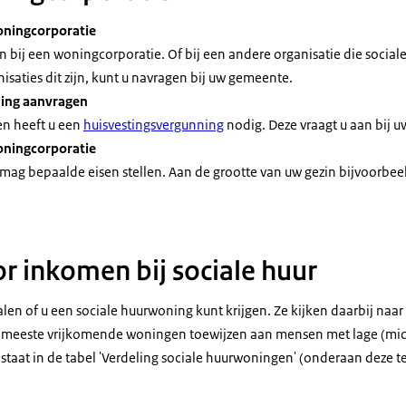
aximum huur E 932,93.)
woningcorporatie
r een woningcorporatie.
en bij een woningcorporatie. Of bij een andere organisatie die soci
r sociale huurwoningen.
isaties dit zijn, kunt u navragen bij uw gemeente.
ing aanvragen
jving
ociale huurwoningen.)
n heeft u een
huisvestingsvergunning
nodig. Deze vraagt u aan bij 
gen voor huishoudens met een lager inkomen.
oningcorporatie
ag bepaalde eisen stellen. Aan de grootte van uw gezin bijvoorbee
komens lager dan E 56.910 per jaar. Drie verschillende koppels.)
uw gemeente bij welke woningcorporaties u moet zijn.
et een zoekbalk.)
r inkomen bij sociale huur
 een sociale huurwoning?
j een woningcorporatie.
en of u een sociale huurwoning kunt krijgen. Ze kijken daarbij naar
 meeste vrijkomende woningen toewijzen aan mensen met lage (m
 twee kinderen.)
staat in de tabel 'Verdeling sociale huurwoningen' (onderaan deze t
 uw gezin en de hoogte van uw inkomen bepalen wat voor woning u k
reven bij de woningcorporatie?