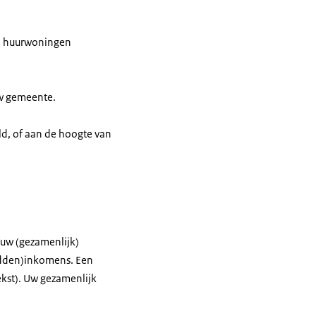
ale huurwoningen
uw gemeente.
ld, of aan de hoogte van
 uw (gezamenlijk)
idden)inkomens. Een
ekst). Uw gezamenlijk
rijgt.