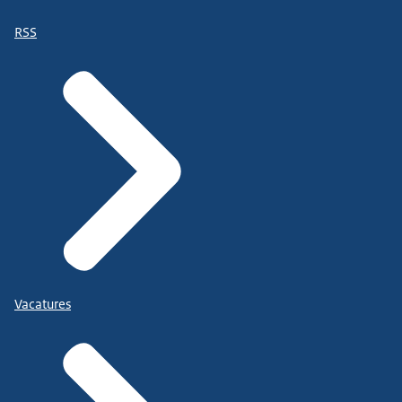
RSS
Vacatures