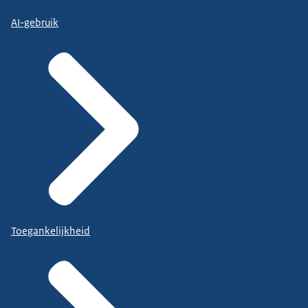
AI-gebruik
Toegankelijkheid