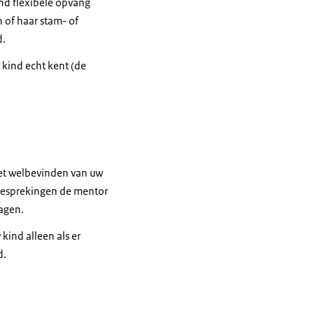
ind flexibele opvang
n of haar stam- of
d.
kind echt kent (de
et welbevinden van uw
 besprekingen de mentor
ragen.
kind alleen als er
d.