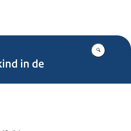
.nl
Vul in wat u z
ind in de