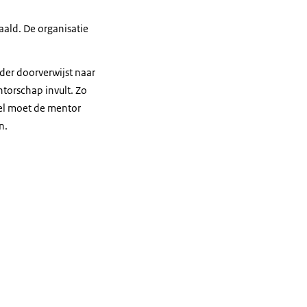
aald. De organisatie
der doorverwijst naar
torschap invult. Zo
Wel moet de mentor
n.