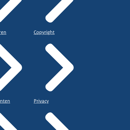
ren
Copyright
nten
Privacy