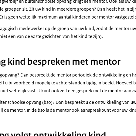
agverblijf en buitenschoolse opvang krijgt een mentor. Ook als uw k
nde groepen zit. Zit uw kind in meerdere groepen? Dan heeft het in zij
Er is geen wettelijk maximum aantal kinderen per mentor vastgestel
dagogisch medewerker op de groep van uw kind, zodat de mentor uw 
iet één van de vaste gezichten van het kind te zijn).
ng kind bespreken met mentor
agopvang? Dan bespreekt de mentor periodiek de ontwikkeling en h
eft u bijvoorbeeld mogelijke achterstanden tijdig in beeld. Hoeveel
niet wettelijk vast. U kunt ook zelf een gesprek met de mentor aanv
itenschoolse opvang (bso)? Dan bespreekt u de ontwikkeling van uw 
 bij de mentor. In de bso is de mentor ook aanspreekpunt voor uw kin
g volgt ontwikkeling kind