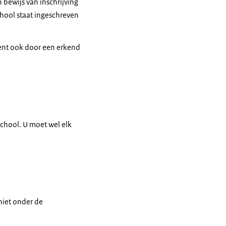
 bewijs van inschrijving
chool staat ingeschreven
ment ook door een erkend
 school. U moet wel elk
niet onder de