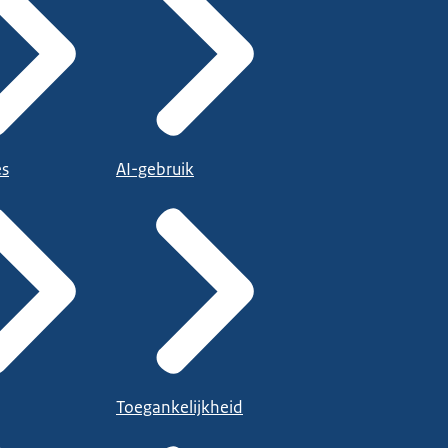
es
AI-gebruik
Toegankelijkheid