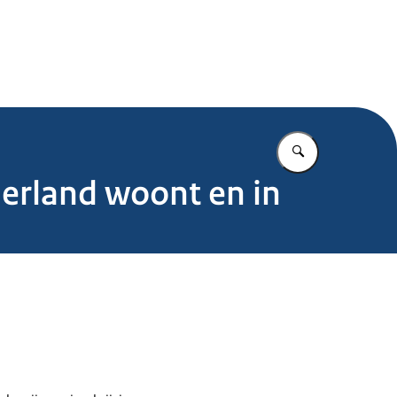
.nl
Vul in wat u z
ederland woont en in