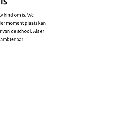
is
uw kind om is. We
nder moment plaats kan
 van de school. Als er
chtambtenaar