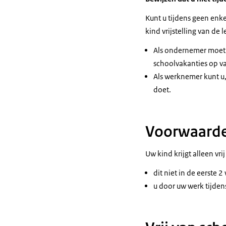
Kunt u tijdens geen enk
kind vrijstelling van de
Als ondernemer moet 
schoolvakanties op va
Als werknemer kunt u,
doet.
Voorwaarden
Uw kind krijgt alleen vri
dit niet in de eerste 
u door uw werk tijden