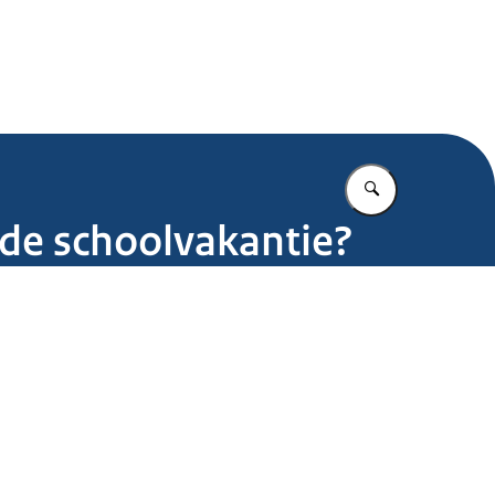
.nl
Vul in wat u z
de schoolvakantie?