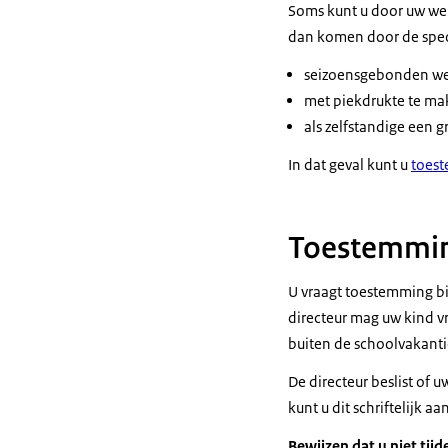
Soms kunt u door uw wer
dan komen door de spec
seizoensgebonden werk
met piekdrukte te mak
als zelfstandige een 
In dat geval kunt u
toest
Toestemming
U vraagt toestemming bij
directeur mag uw kind v
buiten de schoolvakanti
De directeur beslist of 
kunt u dit schriftelijk 
Bewijzen dat u niet tij