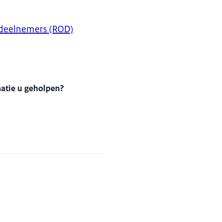
leeftijd van 12 tot en met 18 jaar krijgen taalonderwijs in het Neder
(ISK). Dat zijn speciale klassen op reguliere scholen voor voortgezet
sdeelnemers (ROD)
ldoende Nederlands spreekt, kan hij of zij instromen in een reguliere 
matie u geholpen?