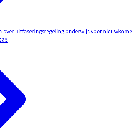
n over uitfaseringsregeling onderwijs voor nieuwkome
023
ot 12 jaar zijn er
typen nieuwkomersvoorzieningen in het basisonderwijs
(po). Deze be
e klassen en scholen waarbij:
g is bij verwerken van trauma’s;
 bij het leren van de Nederlandse taal.
lijk hoeveel kinderen er uit Oekraïne naar Nederland komen. Bij vee