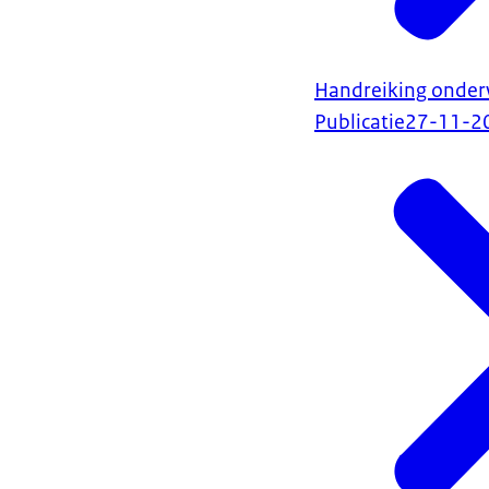
Handreiking onderw
Publicatie
27-11-2
in sommige ge
nieuwkomerslo
Internationale 