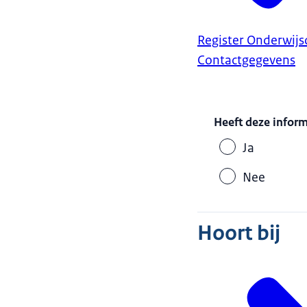
Kinderen in de 
schakelklassen 
Register Onderwij
een leerling vo
Contactgegevens
Heeft deze infor
Ja
Nee
Hoort bij