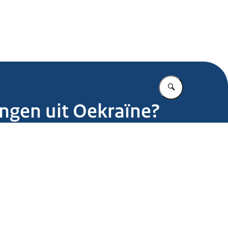
.nl
Vul in wat u z
ingen uit Oekraïne?