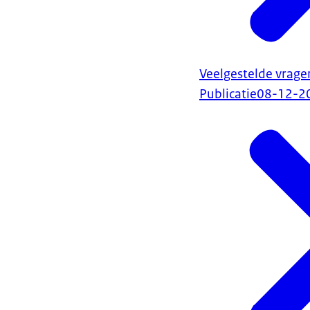
Veelgestelde vrage
Publicatie
08-12-2
Voor kinderen t
verschillende 
gespecialiseerd
ondersteunin
extra hulp is
Het is onduide