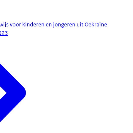
ijs voor kinderen en jongeren uit Oekraïne
023
vallen
catie
nodig.
schakelklas in voortgezet onderwijs