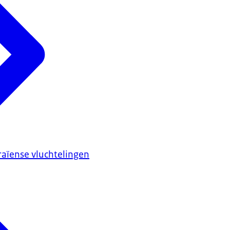
info
ing en leerlijnen ISK
op de website van LOWAN.
aïense vluchtelingen