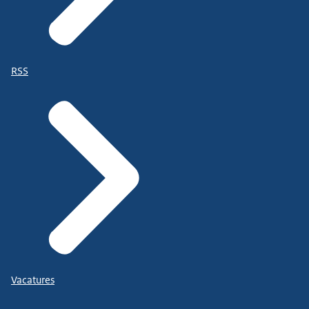
RSS
Vacatures