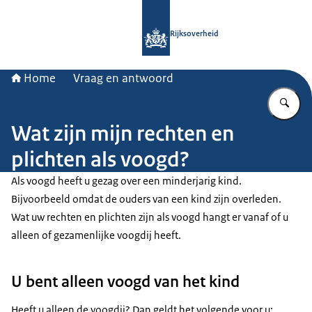
Naar de homepage van Rijksoverheid
Rijksoverheid
Home
Vraag en antwoord
Vu
Wat zijn mijn rechten en
plichten als voogd?
Als voogd heeft u gezag over een minderjarig kind.
Bijvoorbeeld omdat de ouders van een kind zijn overleden.
Wat uw rechten en plichten zijn als voogd hangt er vanaf of u
alleen of gezamenlijke voogdij heeft.
U bent alleen voogd van het kind
Heeft u alleen de voogdij? Dan geldt het volgende voor u: