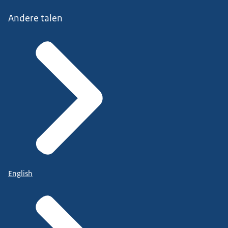
Andere talen
English