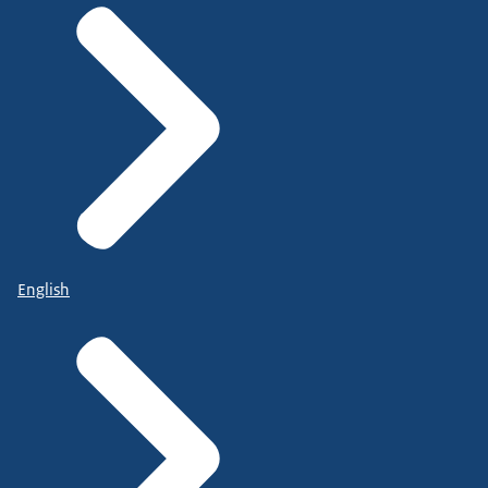
English