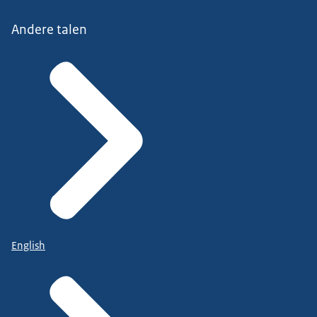
Andere talen
English