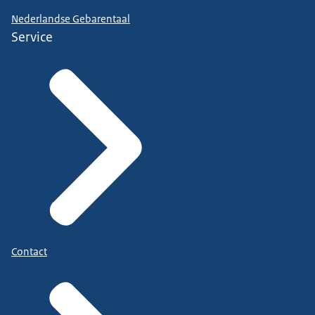
Hoge Raad der Nederlanden
Centrum Indicatiestelling Zorg (CIZ)
Nederlandse Gebarentaal
Service
Centraal Administratiekantoor
Stichting Inlichtingenbureau
Contact
Huurcommissie