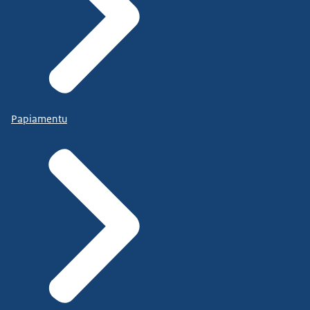
Waterschappen en regionale belastingkantoren
Papiamentu
Innovam Groep - Stichting VAM
RVO (voor eigenwoningregeling
)