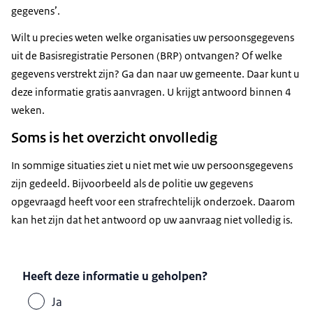
Gezondheidszorg (BIG-register). Zorgverleners
burgerservicenummer, naam, geboortedatum,
gegevens’.
Om welke persoonsgegevens gaat het?
Sociale Verzekeringsbank
zoals verpleegkundigen kunnen zich hierin
woonadres en overlijden. Klik voor meer
Belastingorganisaties krijgen verschillende
Wilt u precies weten welke organisaties uw persoonsgegevens
registreren. Deze registratie geeft aan of
informatie over de autorisatiebesluiten van:
persoonsgegevens. Vaak zijn dit:
uit de Basisregistratie Personen (BRP) ontvangen? Of welke
zorgverleners bevoegd zijn.
burgerservicenummer, naam, geboortedatum,
gegevens verstrekt zijn? Ga dan naar uw gemeente. Daar kunt u
Een ander voorbeeld: de Kanselarij der
woonadres en overlijden. Klik voor meer
deze informatie gratis aanvragen. U krijgt antwoord binnen 4
Nederlandse Orden beheert onder andere de
Sociale Verzekeringsbank
informatie over de autorisatiebesluiten van:
weken.
Nederlandse ridderorden en onderscheidingen.
De Kanselarij houdt een register bij van
Soms is het overzicht onvolledig
personen die zo’n onderscheiding hebben
Regionaal Bureau Leerlingzaken
gekregen. Voor deze taak gebruikt de Kanselarij
In sommige situaties ziet u niet met wie uw persoonsgegevens
persoonsgegevens uit de BRP.
zijn gedeeld. Bijvoorbeeld als de politie uw gegevens
Gemeenten
Om welke persoonsgegevens gaat het?
opgevraagd heeft voor een strafrechtelijk onderzoek. Daarom
Organisaties in deze categorie krijgen
CBS
kan het zijn dat het antwoord op uw aanvraag niet volledig is.
Koninklijke Notariële Beroepsorganisatie
verschillende persoonsgegevens. Bijvoorbeeld:
burgerservicenummer, naam, geboortedatum
Kadaster en Openbare Registers
en woonadres. Klik voor meer informatie over
Heeft deze informatie u geholpen?
de autorisatiebesluiten van:
Ja