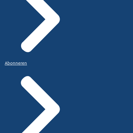
Buitengewoon opsporingsambtenaren (BOA)
Rijksinstituut voor Volksgezondheid en Milieu
(RIVM)
Regionale Sociale Werkvoorziening
Abonneren