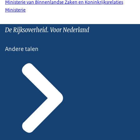
Ministerie van Binnenlandse Zaken en Koninkrijksrelaties
Opleidingscentra Raad (AOC Raad)
Ministerie
De Rijksoverheid. Voor Nederland
Koninklijke Notariële Beroepsorganisatie
CIBG
Andere talen
Politie
Screeningsorganisaties
Uitkeringen oorlogsslachtoffers
Sociale verzekeringsbank
Belastingdienst