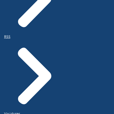
RSS
Vacatures