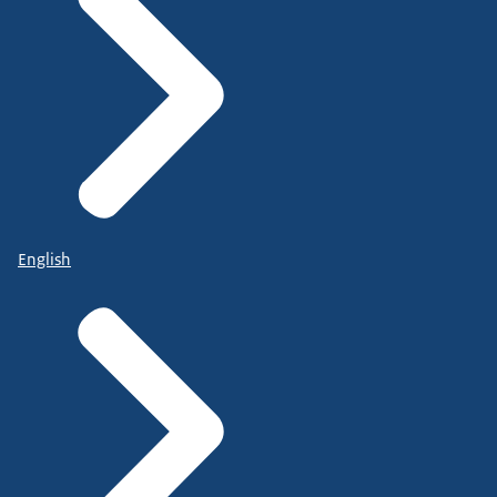
English