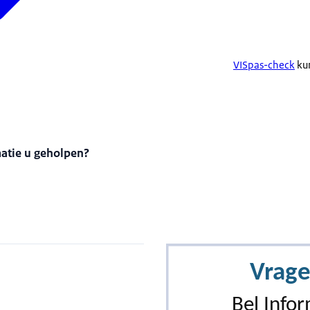
VISpas-check
kun
matie u geholpen?