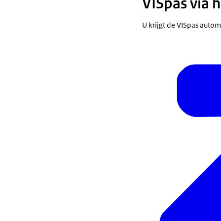
VISpas via 
U krijgt de VISpas autom