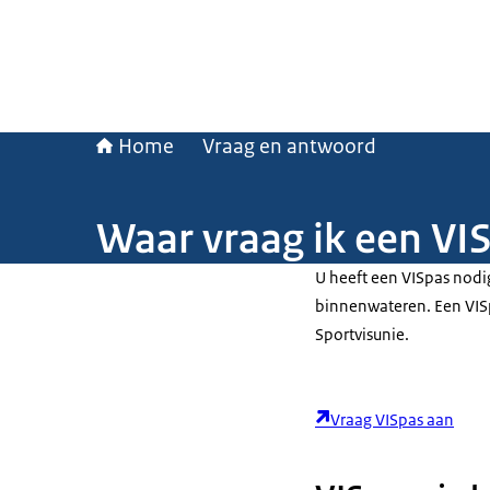
Home
Vraag en antwoord
Waar vraag ik een VI
U heeft een VISpas nodi
binnenwateren. Een VISpa
Sportvisunie.
Vraag VISpas aan