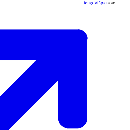
JeugdVISpas
aan.