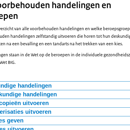
voorbehouden handelingen en
epen
verzicht van alle voorbehouden handelingen en welke beroepsgroep 
den handelingen zelfstandig uitvoeren die horen tot hun deskund
en na een bevalling en een tandarts na het trekken van een kies.
en staan in de Wet op de beroepen in de individuele gezondheidszo
Wet BIG.
undige handelingen
delingen zijn bijvoorbeeld ingrepen zoals een operatie. Hierbij her
skundige handelingen
 zich niet direct.
rbeeld handelingen tijdens een bevalling. Of verloskundige nazorg, z
copieën uitvoeren
 is een onderzoek waarbij in lichaamsholten wordt gekeken. Bijvoo
erisaties uitvoeren
tsen, verloskundigen,
physician assistants
, verpleegkundig specialis
oskundigen mogen verloskundige handelingen uitvoeren.
k.
g en klinisch technologen mogen heelkundige handelingen uitvoere
risatie worden stoffen met een buisje in lichaamsholten ingebracht o
ies geven
kundigheidsgebied. Verpleegkundig specialisten geestelijke gezo
ld is een infuus.
rijgt een patiënt met een holle naald een middel ingespoten. Dit kan 
ies uitvoeren
an assistants
en verpleegkundig specialisten algemene gezondheids