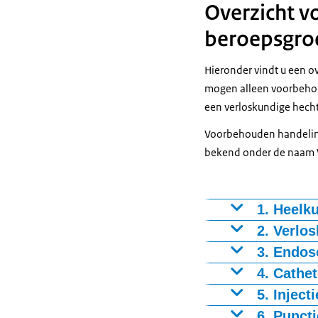
Overzicht 
beroepsgro
Hieronder vindt u een o
mogen alleen voorbehou
een verloskundige hecht
Voorbehouden handeling
bekend onder de naam 
1. Heelk
Heelkundige han
2. Verlo
lichaamsweefsel
Dit zijn bijvoo
3. Endos
Een endoscopie
4. Cathet
Artsen, tandar
Artsen en verl
darmonderzoe
gezondheidszor
Bij een cathete
5. Inject
binnen hun des
bekend voorbee
Bij injecties k
6. Punct
Artsen,
physici