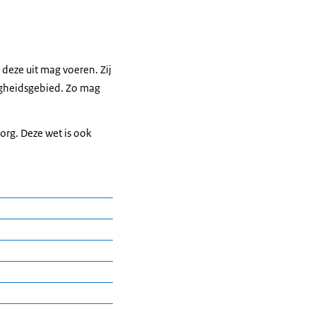
deze uit mag voeren. Zij
igheidsgebied. Zo mag
rg. Deze wet is ook
stelt het
oals hechten.
rbeeld een
ten algemene
n. Dit mogen zij
f verwijderd. Een
ndheidszorg mogen deze
in lichaamsweefsel of
zorg mogen