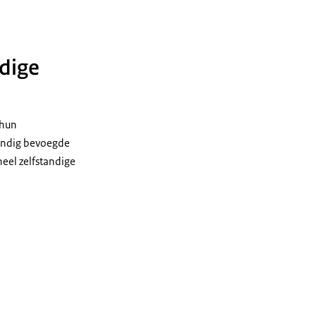
dige
 hun
tandig bevoegde
neel zelfstandige