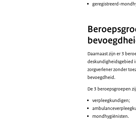
geregistreerd-mondhyg
Beroepsgroe
bevoegdhei
Daarnaast zijn er 3 be
deskundigheidsgebied in
zorgverlener zonder toe
bevoegdheid.
De 3 beroepsgroepen zij
verpleegkundigen;
ambulanceverpleegk
mondhygiënisten.