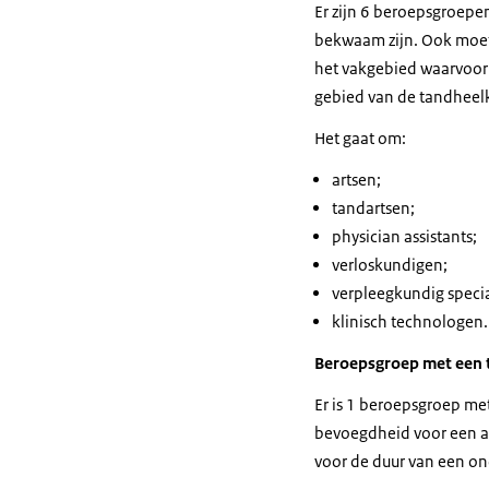
Er zijn 6 beroepsgroepe
bekwaam zijn. Ook moet
het vakgebied waarvoor 
gebied van de tandheel
Het gaat om:
artsen;
tandartsen;
physician assistants
;
verloskundigen;
verpleegkundig specia
klinisch technologen.
Beroepsgroep met een t
Er is 1 beroepsgroep met
bevoegdheid voor een a
voor de duur van een o