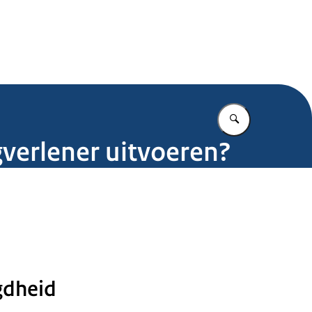
.nl
Vul in wat u z
verlener uitvoeren?
gdheid