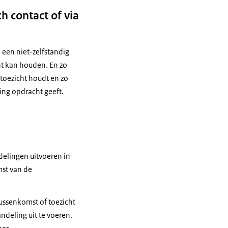
h contact of via
 een niet-zelfstandig
ht kan houden. En zo
 toezicht houdt en zo
ding opdracht geeft.
lingen uitvoeren in
mst van de
ssenkomst of toezicht
ndeling uit te voeren.