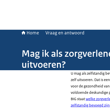
Home
Vraag en antwoord
Mag ik als zorgverle
uitvoeren?
U mag als zelfstandig 
zelf uitvoeren. Dat is e
voor de gezondheid van 
voldoende deskundige p
BIG staat
welke zorgver
zelfstandig bevoegd zijn