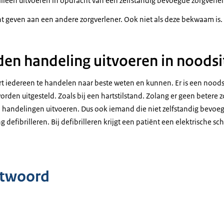
lleen uitvoeren in opdracht van een zelfstandig bevoegde zorgverlen
t geven aan een andere zorgverlener. Ook niet als deze bekwaam is.
n handeling uitvoeren in noodsi
t iedereen te handelen naar beste weten en kunnen. Er is een noodsi
orden uitgesteld. Zoals bij een hartstilstand. Zolang er geen betere 
andelingen uitvoeren. Dus ook iemand die niet zelfstandig bevoegd
efibrilleren. Bij defibrilleren krijgt een patiënt een elektrische sc
ntwoord