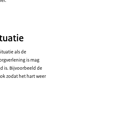
er.
tuatie
tuatie als de
zorgverlening is mag
 is. Bijvoorbeeld de
hok zodat het hart weer