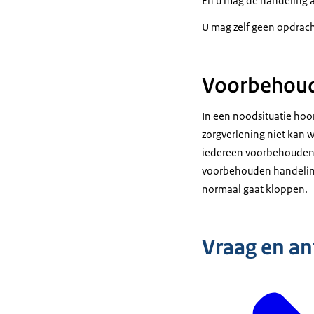
En u mag de handeling a
U mag zelf geen opdrach
Voorbehoude
In een noodsituatie hoor
zorgverlening niet kan w
iedereen voorbehouden h
voorbehouden handeling d
normaal gaat kloppen.
Vraag en a