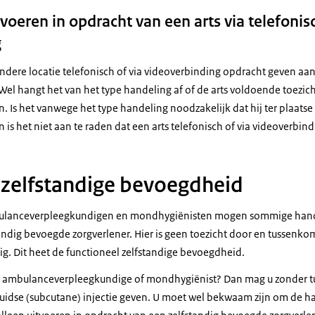
oeren in opdracht van een arts via telefonisc
g
ndere locatie telefonisch of via videoverbinding opdracht geven aan
Wel hangt het van het type handeling af of de arts voldoende toezic
en. Is het vanwege het type handeling noodzakelijk dat hij ter plaatse
 is het niet aan te raden dat een arts telefonisch of via videoverbin
 zelfstandige bevoegdheid
ulanceverpleegkundigen en mondhygiënisten mogen sommige hande
andig bevoegde zorgverlener. Hier is geen toezicht door en tussenko
g. Dit heet de functioneel zelfstandige bevoegdheid.
, ambulanceverpleegkundige of mondhygiënist? Dan mag u zonder tu
uidse (subcutane) injectie geven. U moet wel bekwaam zijn om de ha