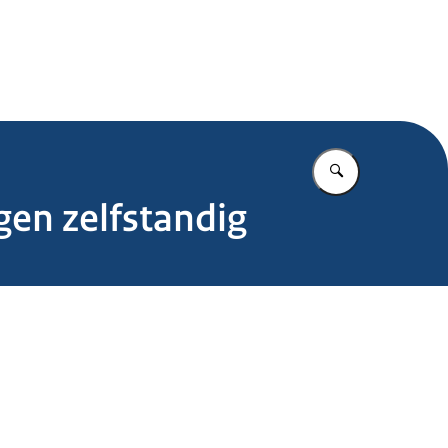
.nl
Vul in wat u z
gen zelfstandig