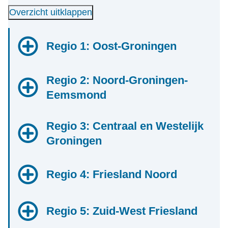
Overzicht uitklappen
Regio 1: Oost-Groningen
Regio 2: Noord-Groningen-
Gemeenten
Eemsmond
Contactgemeente: Veendam
Contactgegevens
Alle gemeenten:
Regio 3: Centraal en Westelijk
Gemeenten
Doorstroomcoördinator
Oldambt
Groningen
Contactgemeente: Eemsdelta
Pekela
Mevrouw Miranda Fokkinga
Contactgegevens
Stadskanaal
Postbus 20004
Alle gemeenten:
Gemeenten
Regio 4: Friesland Noord
Veendam
Doorstroomcoördinator
9640 PA Veendam
Eemsdelta
Westerwolde
Jan Salwaweg 1
Contactgemeente: Groningen
Het Hogeland
Yvonne Eisinga-Moorlag
Contactgegevens
9641 LL Veendam
Gemeenten
Regio 5: Zuid-West Friesland
Postbus 15, 9900 AA Appingedam
Alle gemeenten:
Mobiel telefoonnummer
Doorstroomcoördinator
Telefoonnummer
Groningen