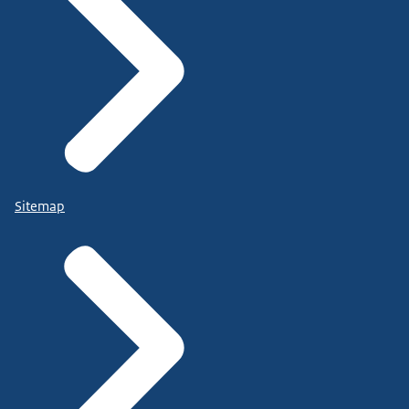
of
Anita Dusink
Telefoonnummer 06-29 04 25 40
j.rens@capelleaandenijssel.nl
E-mailadres
Website:
+31 2 35 67 63 92
mobiel:
carla.van.de.burgt@utrecht.nl
Sitemap