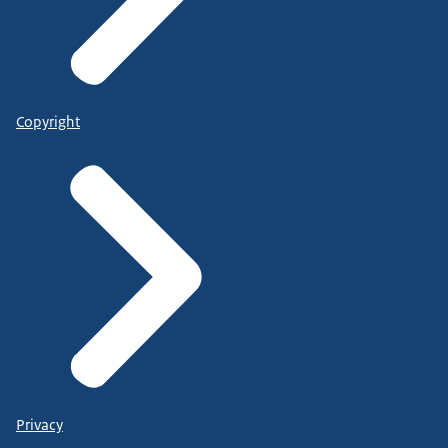
Gemeente Amsterdam, directie Onderwijs
Postbus 1840
1000 BV Amsterdam
Telefoonnummer
t.cabralmoll@rotterdam.nl
Copyright
aanmeldpunt@heusden.nl
Gemeenten Bernheze, Boekel, Land
van Cuijk, Maashorst, Meierijstad en
Oss
Privacy
Regionaal Bureau Leerplicht Brabant Noord