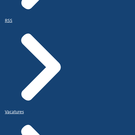
telefoonnummer:
RSS
+316 14 69 79 53
E-mailadres:
j.ten.brinke@enschede.nl
leerplicht@mijngemeentedichtbij.nl
Gemeente Heusden
Aanmeldpunt Heusden
Postbus 41
5250 AA Vlijmen
Telefoonnummer
Vacatures
birgitta.laarman@duo.nl