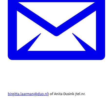
birgitta.laarman@duo.nl
) of Anita Dusink (tel.nr.