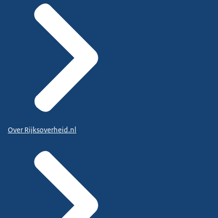
E-mailadres
073 513 17 89
E-mailadres
Over Rijksoverheid.nl
bianca.molly@haarlemmermeer.nl
Aanwezig: ma, di, woe, do
Subregio Amsterdam - Diemen