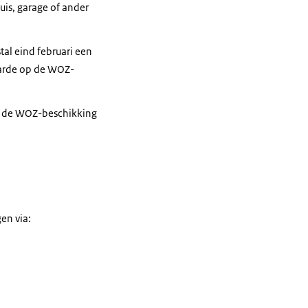
is, garage of ander
al eind februari een
arde op de WOZ-
 u de WOZ-beschikking
en via: