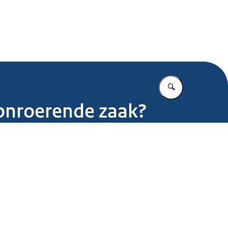
.nl
Vul in wat u z
 onroerende zaak?