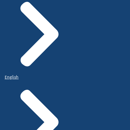
English