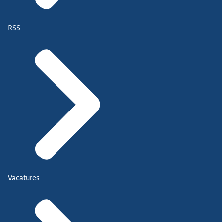
RSS
Vacatures