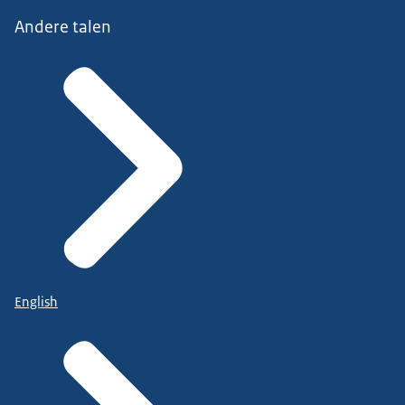
Andere talen
English