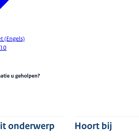
t (Engels)
010
matie u geholpen?
dit onderwerp
Hoort bij