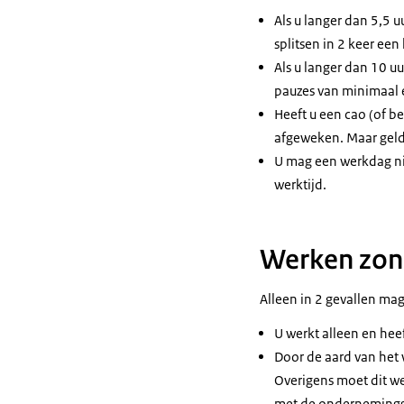
Als u langer dan 5,5 
splitsen in 2 keer een 
Als u langer dan 10 u
pauzes van minimaal e
Heeft u een cao (of be
afgeweken. Maar geld
U mag een werkdag ni
werktijd.
Werken zon
Alleen in 2 gevallen ma
U werkt alleen en heef
Door de aard van het
Overigens moet dit wel
met de ondernemings