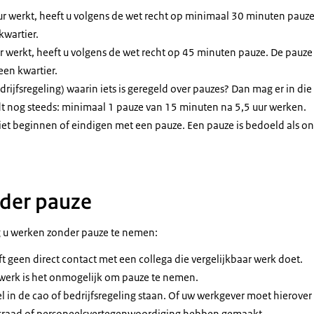
uur werkt, heeft u volgens de wet recht op minimaal 30 minuten pauz
kwartier.
ur werkt, heeft u volgens de wet recht op 45 minuten pauze. De pauze
en kwartier.
drijfsregeling) waarin iets is geregeld over pauzes? Dan mag er in d
t nog steeds: minimaal 1 pauze van 15 minuten na 5,5 uur werken.
et beginnen of eindigen met een pauze. Een pauze is bedoeld als o
der pauze
g u werken zonder pauze te nemen:
t geen direct contact met een collega die vergelijkbaar werk doet.
 werk is het onmogelijk om pauze te nemen.
 in de cao of bedrijfsregeling staan. Of uw werkgever moet hierover 
raad of personeelsvertegenwoordiging hebben gemaakt.