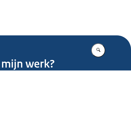
.nl
Vul in wat u z
s mijn werk?