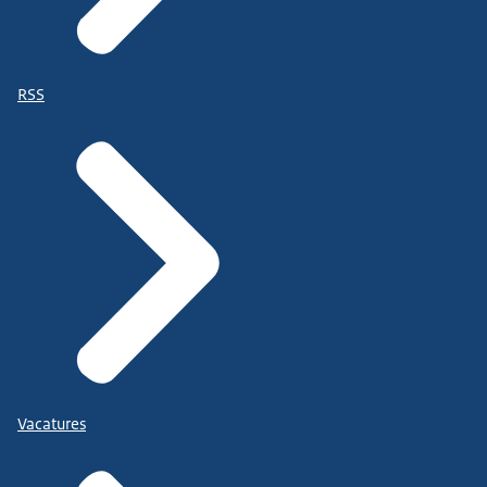
RSS
Vacatures