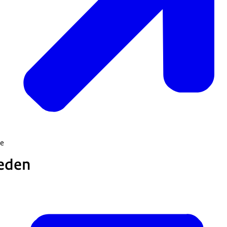
de
leden