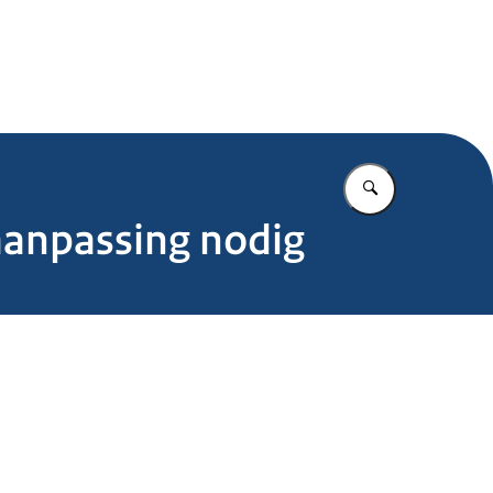
.nl
Vul in wat u z
gaanpassing nodig