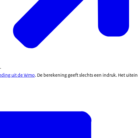
e.
oeding uit de Wmo
. De berekening geeft slechts een indruk. Het uitei