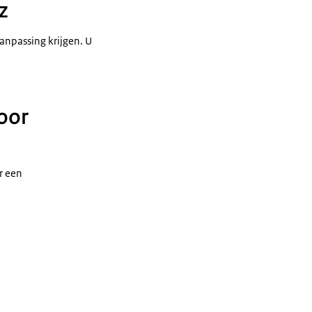
z
anpassing krijgen. U
oor
r een