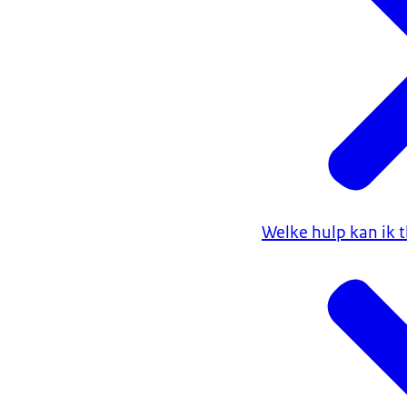
Voor onderste
persoonlijke s
hierbij recht 
Bij het onderz
eventueel kunn
wetten. Daarna
Hoe krijg
U kunt op vers
Welke hulp kan ik 
gemeente uw on
kiezen en inhur
gemeente naar
Krijgt u z
Bij zorg in na
voor soort rols