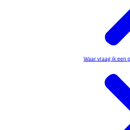
Krijgt u 
Met een persoo
dat u krijgt, i
andere rolstoe
u ook zelf wie u
zomaar een pgb
Wat zijn 
Waar vraag ik een
Als u 18 jaar o
2015. Het Cent
bedrag eens in
Ontvangt u verp
Dit was inform