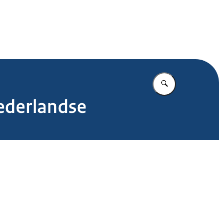
.nl
Vul in wat u z
ederlandse