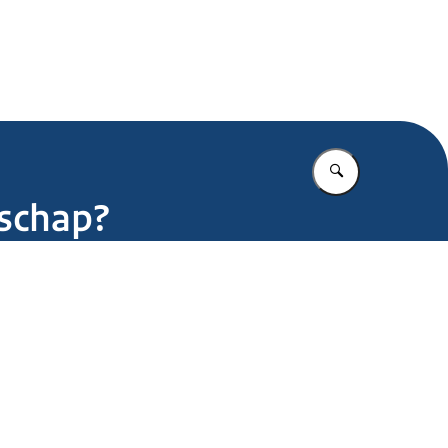
.nl
Vul in wat u z
rschap?