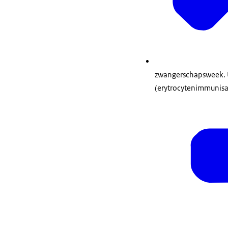
zwangerschapsweek. U
(erytrocytenimmunisat