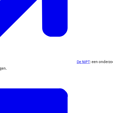
De NIPT
: een onderzo
gen.