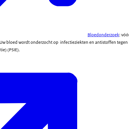
Bloedonderzoek
: vóó
w bloed wordt onderzocht op infectieziekten en antistoffen tege
ie) (PSIE).