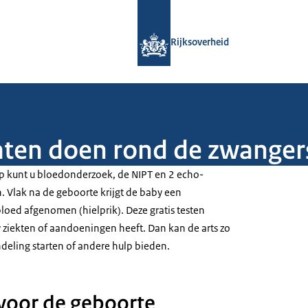
Naar de homepage van Rijksoverheid
Rijksoverheid
laten doen rond de zwange
p kunt u bloedonderzoek, de NIPT en 2 echo-
 Vlak na de geboorte krijgt de baby een
loed afgenomen (hielprik). Deze gratis testen
ziekten of aandoeningen heeft. Dan kan de arts zo
deling starten of andere hulp bieden.
voor de geboorte