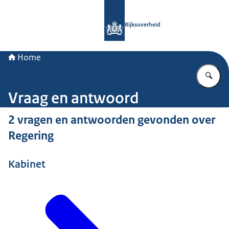
Naar de homepage van Rijksoverheid
Rijksoverheid
Home
Vu
Vraag en antwoord
2 vragen en antwoorden gevonden over
Regering
Kabinet